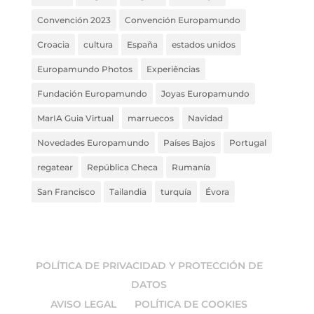
Convención 2023
Convención Europamundo
Croacia
cultura
España
estados unidos
Europamundo Photos
Experiências
Fundación Europamundo
Joyas Europamundo
MarIA Guia Virtual
marruecos
Navidad
Novedades Europamundo
Países Bajos
Portugal
regatear
República Checa
Rumanía
San Francisco
Tailandia
turquía
Évora
POLÍTICA DE PRIVACIDAD Y PROTECCIÓN DE
DATOS
AVISO LEGAL
POLÍTICA DE COOKIES