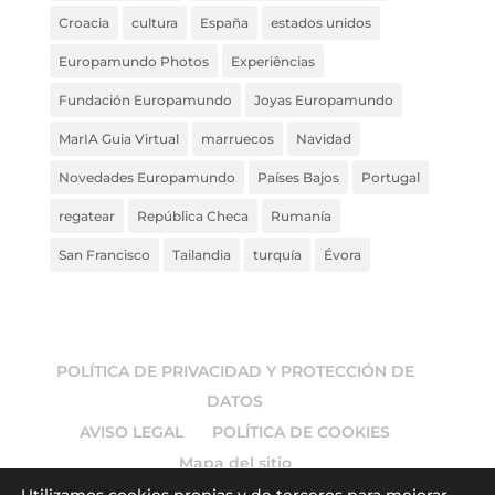
Croacia
cultura
España
estados unidos
Europamundo Photos
Experiências
Fundación Europamundo
Joyas Europamundo
MarIA Guia Virtual
marruecos
Navidad
Novedades Europamundo
Países Bajos
Portugal
regatear
República Checa
Rumanía
San Francisco
Tailandia
turquía
Évora
POLÍTICA DE PRIVACIDAD Y PROTECCIÓN DE
DATOS
AVISO LEGAL
POLÍTICA DE COOKIES
Mapa del sitio