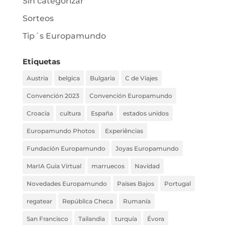
Sin categorizar
Sorteos
Tip´s Europamundo
Etiquetas
Austria
belgica
Bulgaria
C de Viajes
Convención 2023
Convención Europamundo
Croacia
cultura
España
estados unidos
Europamundo Photos
Experiências
Fundación Europamundo
Joyas Europamundo
MarIA Guia Virtual
marruecos
Navidad
Novedades Europamundo
Países Bajos
Portugal
regatear
República Checa
Rumanía
San Francisco
Tailandia
turquía
Évora