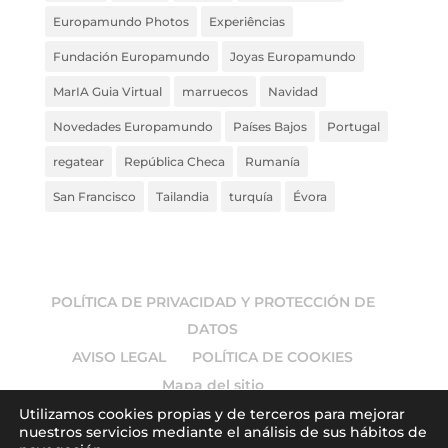
Europamundo Photos
Experiências
Fundación Europamundo
Joyas Europamundo
MarIA Guia Virtual
marruecos
Navidad
Novedades Europamundo
Países Bajos
Portugal
regatear
República Checa
Rumanía
San Francisco
Tailandia
turquía
Évora
POLÍTICA DE PRIVACIDAD Y PROTECCIÓN DE
DATOS
AVISO LEGAL
POLÍTICA DE COOKIES
Mapa del sitio
Utilizamos cookies propias y de terceros para mejorar
nuestros servicios mediante el análisis de sus hábitos de